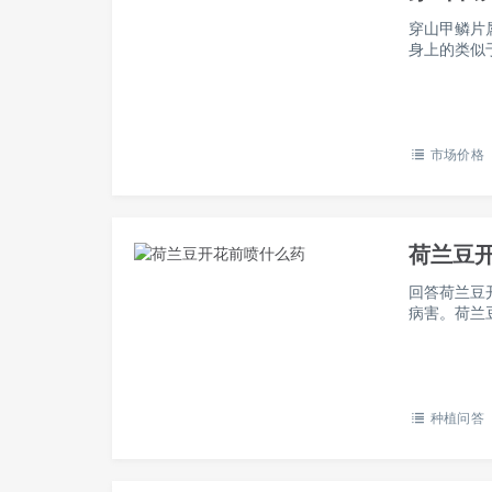
穿山甲鳞片
身上的类似
血调经的功
场价格吧…
市场价格
荷兰豆
回答荷兰豆
病害。荷兰
形花科、蚕
兰豆的主…
种植问答