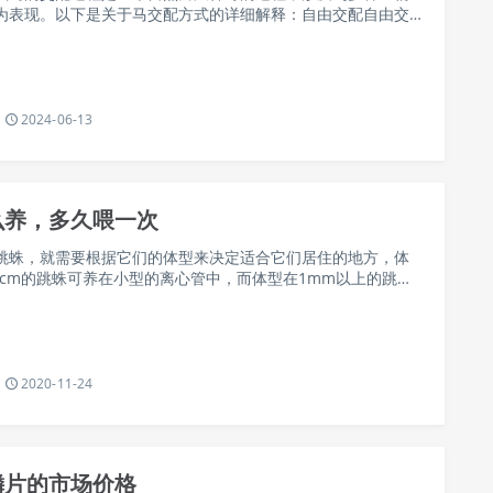
为表现。以下是关于马交配方式的详细解释：自由交配自由交
马和母马按照一定比例混群，然后让马群自由地进行交配繁
简单、最方便的配种方式，但存在一些缺点，…
2024-06-13
么养，多久喂一次
跳蛛，就需要根据它们的体型来决定适合它们居住的地方，体
-1cm的跳蛛可养在小型的离心管中，而体型在1mm以上的跳蛛
态缸、大试管或者小瓶子中。同时，还要给跳蛛喂入它们所喜
2020-11-24
鳞片的市场价格