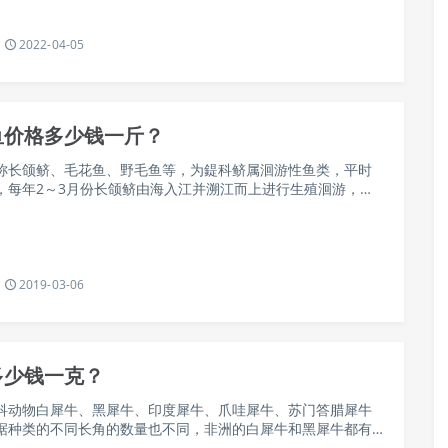
2022-04-05
鱼价格多少钱一斤？
称长颌鲚、毛花鱼、野毛鱼等，为鍉科鲚属洄游性鱼类，平时
，每年2～3月份长颌鲚由海入江并溯江而上进行生殖洄游，产
江进入湖泊、支流或就在长江干流进行产卵活动，下面我们就
2019-03-06
多少钱一克？
科动物白犀牛、黑犀牛、印度犀牛、爪哇犀牛、苏门答腊犀牛
据种类的不同长角的数量也不同，非洲的白犀牛和黑犀牛都有
亚洲只有苏门答拉犀牛有两只角，其余的两个品种都只有一只