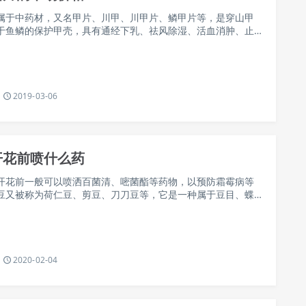
属于中药材，又名甲片、川甲、川甲片、鳞甲片等，是穿山甲
于鱼鳞的保护甲壳，具有通经下乳、祛风除湿、活血消肿、止
效，市场价值很高，下面我们就一起来看一看穿山甲鳞片的市
2019-03-06
开花前喷什么药
开花前一般可以喷洒百菌清、嘧菌酯等药物，以预防霜霉病等
豆又被称为荷仁豆、剪豆、刀刀豆等，它是一种属于豆目、蝶
豆族、豌豆属、豌豆种的植物，在世界各地均有分布，我国荷
2020-02-04