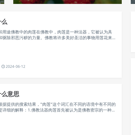
什么
和用途佛教中的肉莲在佛教中，肉莲是一种法器，它被认为具
和驱除邪恶污秽的力量。佛教将许多美好圣洁的事物用莲花来
被视为纯洁和断灭的象征。藏传佛教认为莲花象征着最终的目
正果。出淤泥而不染的莲花代表了一切活动…
2024-06-12
什么意思
根据提供的搜索结果，"肉莲"这个词汇在不同的语境中有不同的
是详细的解释：1.佛教法器肉莲首先被认为是佛教密宗的一种法
中，法器是指僧侣们举行佛事活动和佛教仪式时所使用的器
器通常被赋予了特殊的作用，使它们…