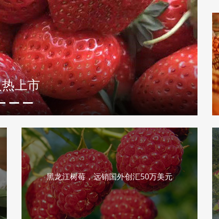
宁乡花猪效益更突出
黑龙江树莓，远销国外创汇50万美元