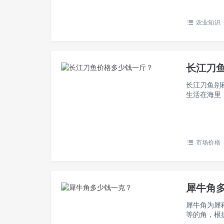
农业知识
长江刀
长江刀鱼别
生活在海里
卵群体沿长
一起来…
市场价格
犀牛角
犀牛角为犀
等的角，根
两只角，而