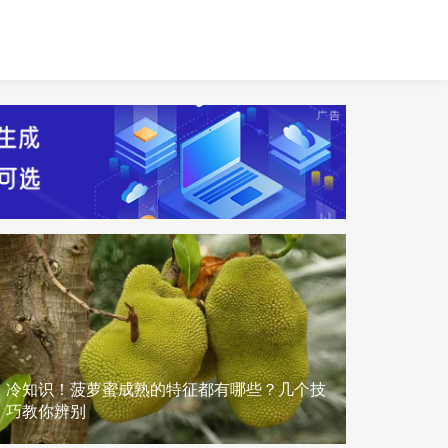
冷知识！菠萝蜜成熟的特征都有哪些？几个技
巧教你辨别