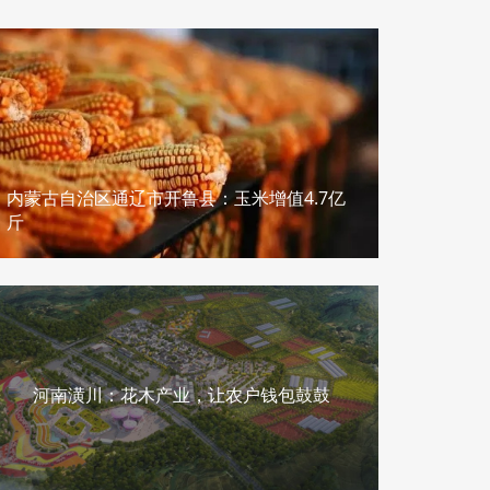
新疆麦依村樱桃，也是“美人”
内蒙古自治区通辽市开鲁县：玉米增值4.7亿
斤
河南潢川：花木产业，让农户钱包鼓鼓