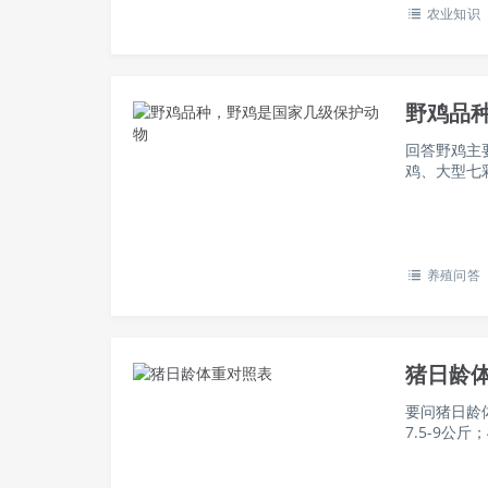
农业知识
野鸡品
回答野鸡主
鸡、大型七
和白山鸡等
家鸡长，…
养殖问答
猪日龄
要问猪日龄体
7.5-9公斤
日龄30-34