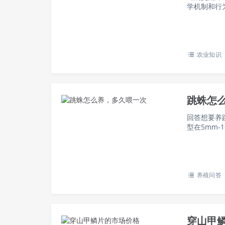
学机制和行
配是指将公
殖。这是最
农业知识
跳蛛怎
回答想要养
型在5mm
则需养在生
爱…
养殖问答
穿山甲