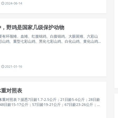
2024-06-14
种，野鸡是国家几级保护动物
要有环颈雉、血雉、红腹锦鸡、白腹锦鸡、大眼斑雉、六彩山
彩山鸡、重型七彩山鸡、黑化七彩山鸡、白化山鸡、黄化山鸡
品种。其中环颈雉属于雉科鸟类，体型虽比家鸡小，但尾巴比
2021-01-16
体重对照表
重对照表？据悉7日龄1.7-2.5公斤；21日龄5-6公斤；28日龄
；48日龄15-17公斤；57日龄19-21公斤；67日龄23-26公斤；81
公斤；106日…